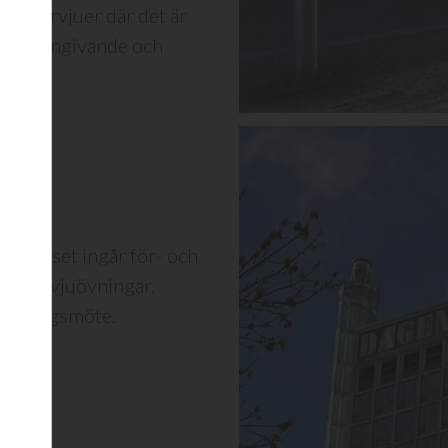
r intervjuer där det är
troendeingivande och
. I priset ingår för- och
v intervjuövningar,
öljningsmöte.
enare