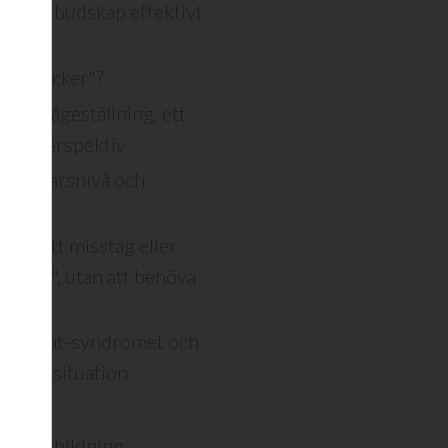
r ditt budskap effektivt
h "attacker"?
 en frågeställning, ett
 byta perspektiv
r försvarsnivå och
änna ett misstag eller
uslära", utan att behöva
 and fight-syndromet och
tervjusituation
ragsutbildning,