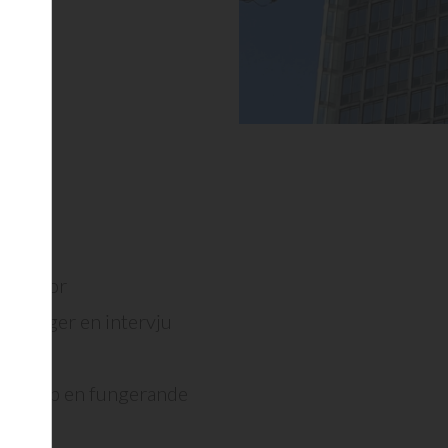
enare
nare
 villkor
är du ger en intervju
gger upp en fungerande