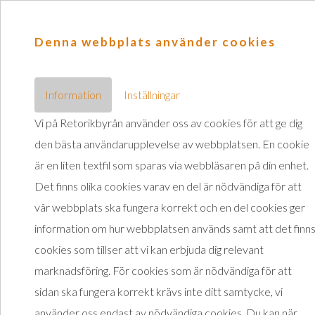
Denna webbplats använder cookies
Information
Inställningar
Medieträning
Vi på Retorikbyrån använder oss av cookies för att ge dig
Retorikbyråns öppna medieträning ger dig 
den bästa användarupplevelse av webbplatsen. En cookie
fungerar och journalister arbetar. De här in
är en liten textfil som sparas via webbläsaren på din enhet.
praktisk träning. Vi bygger upp så kallade 
Det finns olika cookies varav en del är nödvändiga för att
form av beskriven situation/problem/konfl
vår webbplats ska fungera korrekt och en del cookies ger
och dessa ”case” utgör underlag för intervj
information om hur webbplatsen används samt att det finn
videoinspelning av intervjuträningarna och
cookies som tillser att vi kan erbjuda dig relevant
sedan till grund för bedömning och utvärd
marknadsföring. För cookies som är nödvändiga för att
Utbildningen ger dig också grundläggande
sidan ska fungera korrekt krävs inte ditt samtycke, vi
krishantering, nycklar till kriskommunikati
använder oss endast av nödvändiga cookies. Du kan när