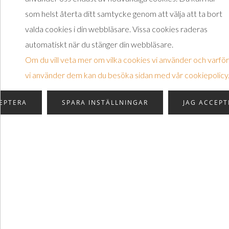
kunskaper om hur du även kan kommunicer
som helst återta ditt samtycke genom att välja att ta bort
övertygande i andra sammanhang .
valda cookies i din webbläsare. Vissa cookies raderas
automatiskt när du stänger din webbläsare.
Vi genomför alla våra medieträningar med 
Om du vill veta mer om vilka cookies vi använder och varför
erfaren journalist och TV-producent och e
vi använder dem kan du besöka sidan med vår cookiepolicy
mångårig erfarenhet av medieträning.
Efter genomförd utbildning erbjuder vi en
EPTERA
SPARA INSTÄLLNINGAR
JAG ACCEPT
på cirka 1 timme där vi diskuterar utbildn
ytterligare råd och tips. Uppföljningen kan
eller online.
Det är några av de mervärden som Retorik
erbjuder.
Målgrupp
Utbildningen vänder sig till dig som i ditt