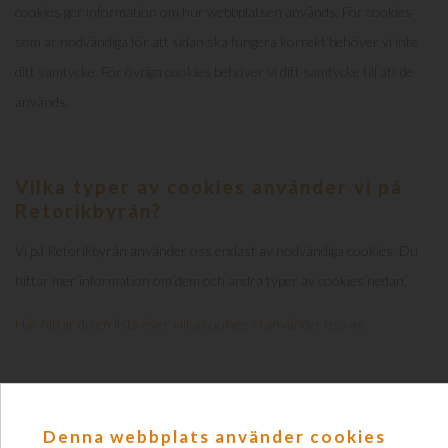
cookies ger information om hur webbplatsen används. För cookies
som är nödvändiga för att sidan ska fungera korrekt behöver vi inte
ditt samtycke. För övriga cookies behöver vi ditt samtycke till att de
används.
Vilka typer av cookies använder vi på
Retorikbyrån?
Vi på Retorikbyrån använder oss endast av nödvändiga cookies. Du
hittar mer information om dem och andra typer av cookies nedan.
Här hittar du en lista över vilka cookies vi använder oss av.
Förstapartscookies
Denna webbplats använder cookies