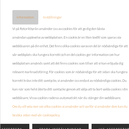
En förstapartscookie placeras av den webbplats som du besöker på
din enhet och är en typ av cookie som inte delas med någon annan
Information
Inställningar
part.
Vi på Retorikbyrån använder oss av cookies för att ge dig den bästa
användarupplevelse av webbplatsen. En cookie är en liten textfil som sparas via
Tredjepartscookies
webbläsaren på din enhet. Det finns olika cookies varav en del är nödvändiga för att
vår webbplats ska fungera korrekt och en del cookies ger information om hur
Tredjepartscookies placeras av en extern utgivare, en så kallad tredje
webbplatsen används samt att det finns cookies som tillser att vi kan erbjuda dig
part, exempelvis sociala medieplattformar eller samarbetspartners
relevant marknadsföring. För cookies som är nödvändiga för att sidan ska fungera
inom annonsering. Syftet med dessa cookies är att samla information
korrekt krävs inte ditt samtycke, vi använder oss endast av nödvändiga cookies. Du
för att tillhandahålla annonsering och skräddarsytt innehåll samt för
kan när som helst återta ditt samtycke genom att välja att ta bort valda cookies i din
statistik hänförligt till webbplatsen. Denna typ av cookies kräver ditt
webbläsare. Vissa cookies raderas automatiskt när du stänger din webbläsare.
samtycke, om det inte betraktas som en nödvändig cookie för att
Om du vill veta mer om vilka cookies vi använder och varför vi använder dem kan du
webbplatsen ska fungera korrekt, och det finns även en möjlighet att
besöka sidan med vår cookiepolicy.
stänga av dessa cookies genom att välja bort dessa i samband med att
du besöker webbplatsen eller genom inställningar i din webbläsare.